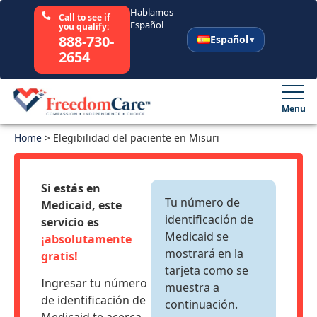
Hablamos
Call to see if
Español
you qualify:
888-730-
Español
2654
English
Español
Menu
Home
Selecciona tu Estado
>
Elegibilidad del paciente en Misuri
Como Funciona
Si estás en
Tu número de
Medicaid, este
Nosotros
identificación de
servicio es
Medicaid se
¡absolutamente
mostrará en la
Recursos
gratis!
tarjeta como se
Ingresar tu número
muestra a
Carreras
de identificación de
continuación.