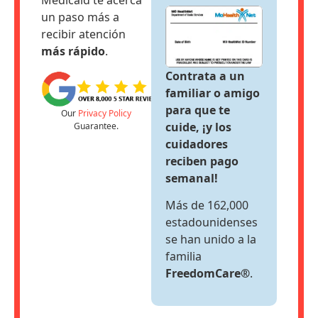
Medicaid te acerca
Soporte
un paso más a
recibir atención
Sitemap
más rápido
.
Contrata a un
familiar o amigo
para que te
Our
Privacy Policy
cuide, ¡y los
Guarantee.
cuidadores
reciben pago
semanal!
Más de 162,000
estadounidenses
se han unido a la
familia
FreedomCare®
.