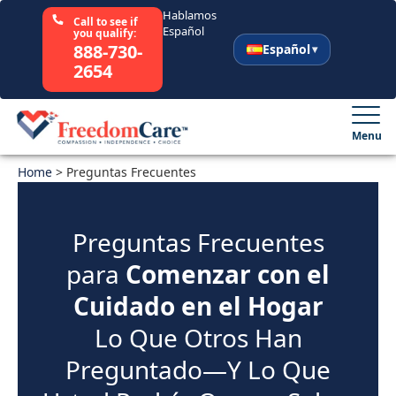
Hablamos
Call to see if
Español
you qualify:
888-730-
Español
2654
English
Español
Menu
Home
Selecciona tu Estado
>
Preguntas Frecuentes
Como Funciona
Preguntas Frecuentes
para
Comenzar con el
Nosotros
Cuidado en el Hogar
Recursos
Lo Que Otros Han
Preguntado—Y Lo Que
Carreras