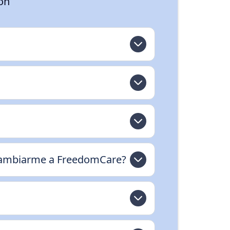
ión
o cambiarme a FreedomCare?