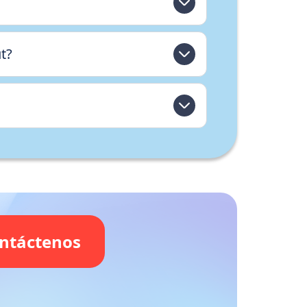
t?
ntáctenos