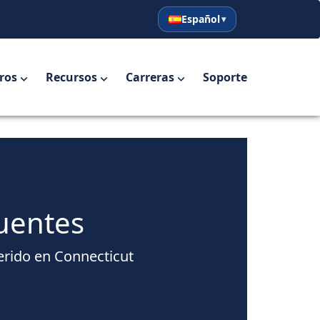
Español
English
Español
ros
Recursos
Carreras
Soporte
uentes
erido en Connecticut