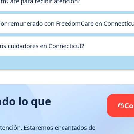
mCare para recibir atención?
dor remunerado con FreedomCare en Connecticu
os cuidadores en Connecticut?
do lo que
Co
atención. Estaremos encantados de