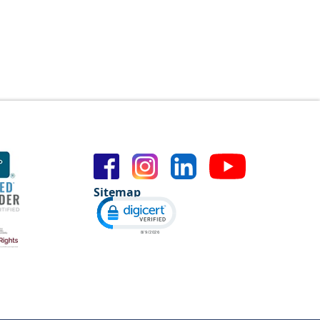
Sitemap
Click to open certificate verificat