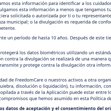
amos esta información para identificar a los cuidador
ivulgamos esta información a menos que tengamos tu 
era solicitada o autorizada por ti o tu representant
nza municipal; o la divulgación es requerida de conf
petente.
te un período de hasta 10 años. Después de este t
rotegerá los datos biométricos utilizando un estánd
 contra la divulgación se realizará de una manera q
nsmite y protege contra la divulgación otra informa
idad de FreedomCare o nuestros activos a otra organi
uiebra, disolución o liquidación), tu información, c
opilada a través de la Aplicación puede estar entre lo
 compromisos que hemos asumido en esta Política de
los datos de aceptación y el consentimiento del or