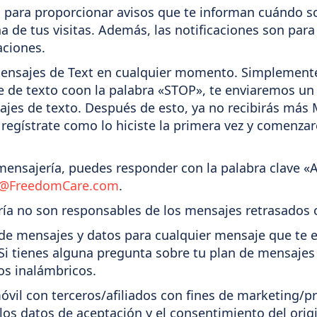
 para proporcionar avisos que te informan cuándo son
na de tus visitas. Además, las notificaciones son pa
aciones.
 Mensajes de Text en cualquier momento. Simplemente
 de texto coon la palabra «STOP», te enviaremos un
es de texto. Después de esto, ya no recibirás más M
egístrate como lo hiciste la primera vez y comenza
mensajería, puedes responder con la palabra clave «
es@FreedomCare.com
.
ría no son responsables de los mensajes retrasados 
de mensajes y datos para cualquier mensaje que te e
 Si tienes alguna pregunta sobre tu plan de mensajes 
os inalámbricos.
vil con terceros/afiliados con fines de marketing/
 los datos de aceptación y el consentimiento del ori