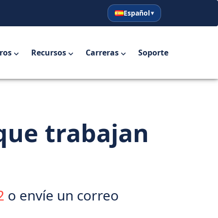
Español
English
Español
ros
Recursos
Carreras
Soporte
que trabajan
2
o envíe un correo