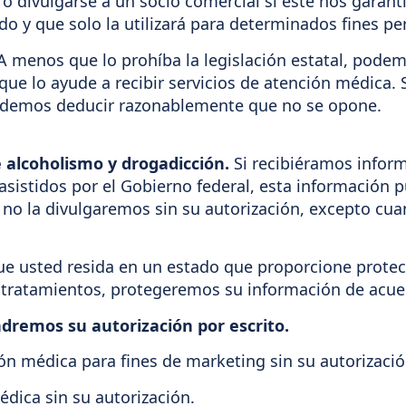
 o divulgarse a un socio comercial si este nos garan
o y que solo la utilizará para determinados fines pe
 A menos que lo prohíba la legislación estatal, pode
 que lo ayude a recibir servicios de atención médica
 podemos deducir razonablemente que no se opone.
e alcoholismo y drogadicción.
Si recibiéramos infor
sistidos por el Gobierno federal, esta información p
 y no la divulgaremos sin su autorización, excepto cua
e usted resida en un estado que proporcione protec
tratamientos, protegeremos su información de acuerd
ndremos su autorización por escrito.
n médica para fines de marketing sin su autorizació
ica sin su autorización.