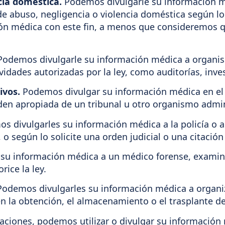
cia doméstica.
Podemos divulgarle su información 
e abuso, negligencia o violencia doméstica según lo r
n médica con este fin, a menos que consideremos qu
odemos divulgarle su información médica a organism
vidades autorizadas por la ley, como auditorías, inve
ivos.
Podemos divulgar su información médica en el c
rden apropiada de un tribunal u otro organismo admin
 divulgarles su información médica a la policía o a
y, o según lo solicite una orden judicial o una citació
su información médica a un médico forense, examina
rice la ley.
odemos divulgarles su información médica a organi
en la obtención, el almacenamiento o el trasplante de
gaciones, podemos utilizar o divulgar su información