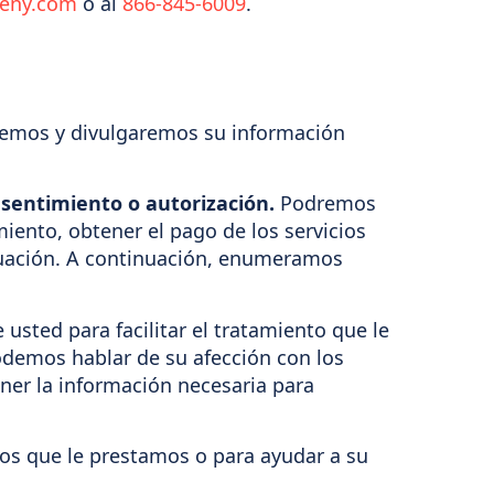
reny.com
o al
866-845-6009
.
remos y divulgaremos su información
nsentimiento o autorización.
Podremos
miento, obtener el pago de los servicios
inuación. A continuación, enumeramos
usted para facilitar el tratamiento que le
odemos hablar de su afección con los
ener la información necesaria para
ios que le prestamos o para ayudar a su