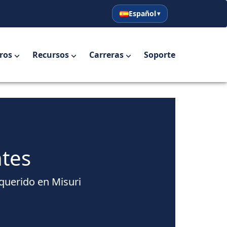
Español
English
Español
ros
Recursos
Carreras
Soporte
ntes
 querido en Misuri